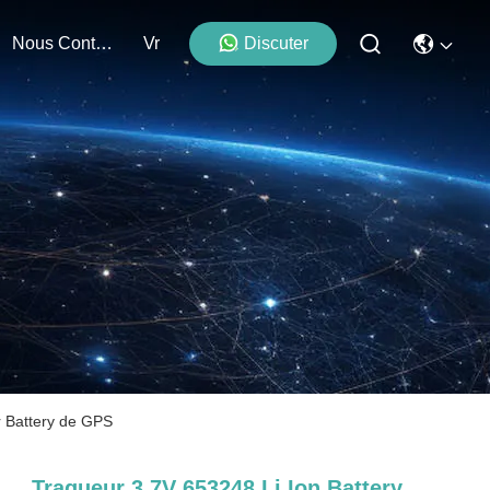
Nous Contacter
Vr
Discuter
r Battery de GPS
Traqueur 3.7V 653248 Li Ion Battery