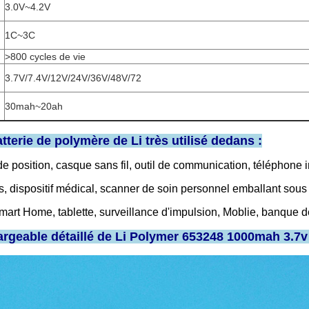
3.0V~4.2V
1C~3C
>800 cycles de vie
3.7V/7.4V/12V/24V/36V/48V/72
30mah~20ah
tterie de polymère de Li très utilisé dedans :
e position, casque sans fil, outil de communication, téléphone i
s, dispositif médical, scanner de soin personnel emballant sous
Smart Home, tablette, surveillance d'impulsion, Moblie, banque
rgeable détaillé de Li Polymer 653248 1000mah 3.7v