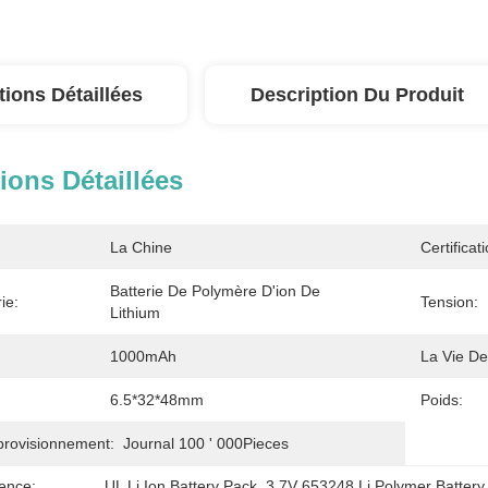
tions Détaillées
Description Du Produit
ions Détaillées
La Chine
Certificati
Batterie De Polymère D'ion De 
ie:
Tension:
Lithium
1000mAh
La Vie De
6.5*32*48mm
Poids:
provisionnement:
Journal 100 ' 000Pieces
ence:
UL Li Ion Battery Pack
, 
3.7V 653248 Li Polymer Battery