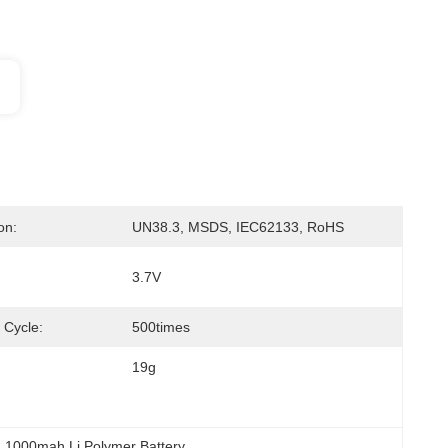
on:
UN38.3, MSDS, IEC62133, RoHS
3.7V
 Cycle:
500times
19g
, 
1000mah Li Polymer Battery