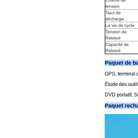
Chaîne de
tension
Taux de
décharge
La vie de cycle
Tension de
Ralated
Capacité de
Ralated
Paquet de ba
GPS, terminal d
Étude des outil
DVD portatif, 
Paquet recha