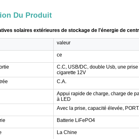
ion Du Produit
atives solaires extérieures de stockage de l'énergie de ce
valeur
ce
ortie
C.C, USB/DC, double Usb, une prise 
cigarette 12V
trée
C.A.
Appui rapide de charge, charge de pa
à LED
Avec la prise, capacité élevée, POR
rie
Batterie LiFePO4
e
La Chine