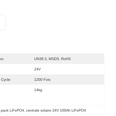
on:
UN38.3, MSDS, RoHS
24V
 Cycle:
1200 Fois
14kg
le pack LiFePO4
, 
centrale solaire 24V 100Ah LiFePO4