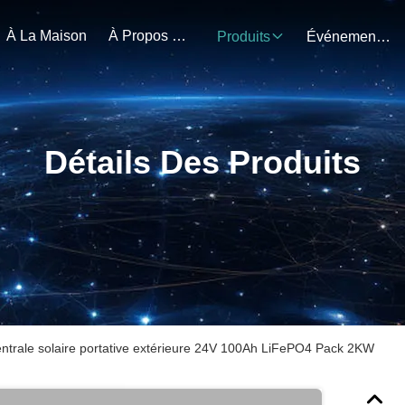
À La Maison
À Propos De Nous
Produits
Événements
Détails Des Produits
ntrale solaire portative extérieure 24V 100Ah LiFePO4 Pack 2KW