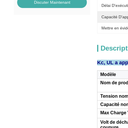
Discuter Maintenant
Délai D'exécut
Capacité D'ap
Mettre en évid
Descript
Kc, UL a app
Modèle
Nom de prod
Tension nom
Capacité no
Max Charge 
Volt de déch
coupure