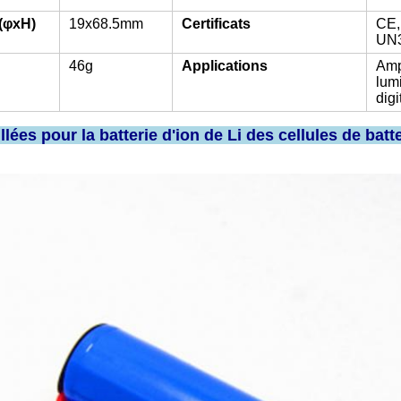
(φxH)
19x68.5mm
Certificats
CE,
UN3
46g
Applications
Amp
lum
digi
llées pour la batterie d'ion de Li des cellules de ba