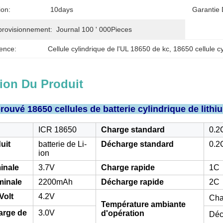
ion:
10days
Garantie 
provisionnement:
Journal 100 ' 000Pieces
ence:
Cellule cylindrique de l'UL 18650 de kc
, 
18650 cellule c
ion Du Produit
rouvé 18650 cellules de batterie cylindrique de lit
ICR 18650
Charge standard
0.2
uit
batterie de Li-
Décharge standard
0.2
ion
inale
3.7V
Charge rapide
1C
minale
2200mAh
Décharge rapide
2C
Volt
4.2V
Cha
Température ambiante
arge de
3.0V
d'opération
Déc