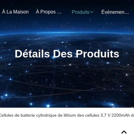
À La Maison
À Propos De Nous
Produits
Événements
Détails Des Produits
Cellules de batterie cylindrique de lithium des cellules 3,7 V 2200mAh 