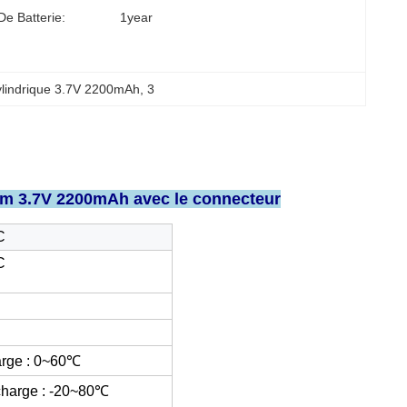
De Batterie:
1year
ylindrique 3.7V 2200mAh
, 
3
hium 3.7V 2200mAh avec le connecteur
C
C
rge : 0~60℃
harge : -20~80℃