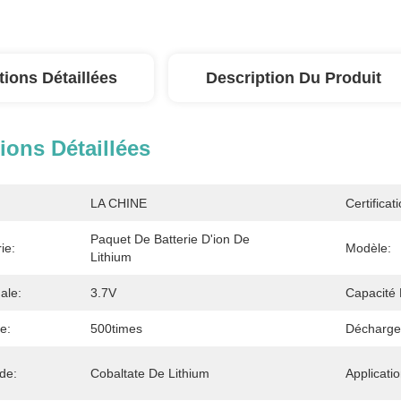
tions Détaillées
Description Du Produit
ions Détaillées
LA CHINE
Certificati
Paquet De Batterie D'ion De 
ie:
Modèle:
Lithium
ale:
3.7V
Capacité 
e:
500times
Décharge
de:
Cobaltate De Lithium
Applicatio