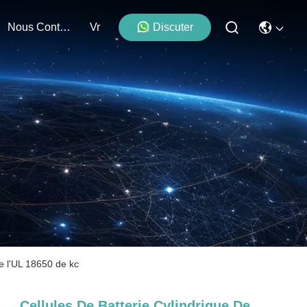
Nous Contacter
Vr
Discuter
de l'UL 18650 de kc
Cellules De Batterie Cylindrique De