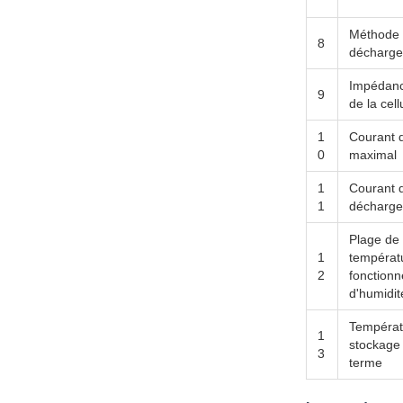
Méthode
8
décharge
Impédanc
9
de la cell
1
Courant 
0
maximal
1
Courant 
1
décharge
Plage de
1
températ
2
fonction
d'humidit
Températ
1
stockage 
3
terme