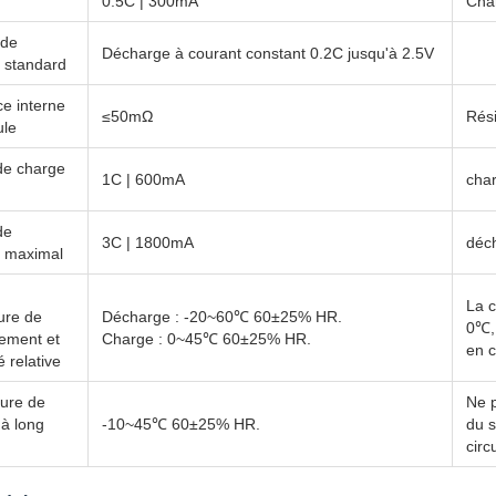
0.5C | 300mA
Char
 de
Décharge à courant constant 0.2C jusqu'à 2.5V
 standard
e interne
≤50mΩ
Rés
ule
de charge
1C | 600mA
cha
de
3C | 1800mA
déc
 maximal
La 
ure de
Décharge : -20~60℃ 60±25% HR.
0℃, 
nement et
Charge : 0~45℃ 60±25% HR.
en c
é relative
ure de
Ne p
à long
-10~45℃ 60±25% HR.
du s
circ