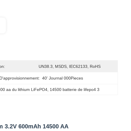
on:
UN38.3, MSDS, IEC62133, RoHS
D'approvisionnement:
40' Journal 000Pieces
00 aa du lithium LiFePO4
, 
14500 batterie de lifepo4 3
um 3.2V 600mAh 14500 AA