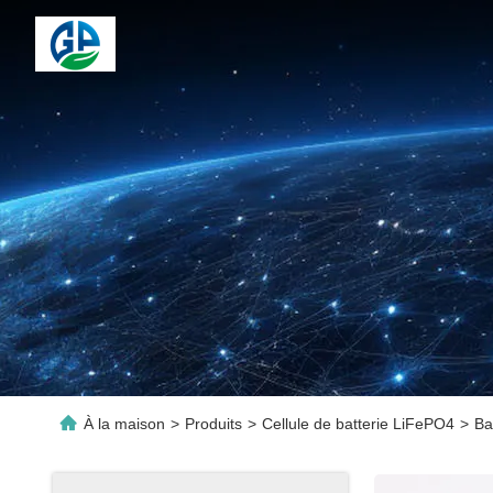
À la maison
>
Produits
>
Cellule de batterie LiFePO4
>
Ba