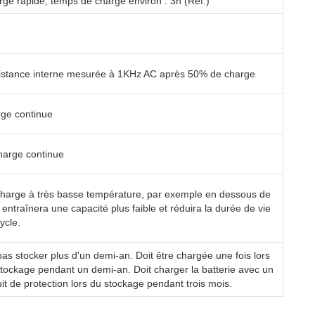
ge rapide, temps de charge environ : 3h (Réf.)
istance interne mesurée à 1KHz AC après 50% de charge
rge continue
harge continue
charge à très basse température, par exemple en dessous de
entraînera une capacité plus faible et réduira la durée de vie
ycle.
as stocker plus d'un demi-an. Doit être chargée une fois lors
tockage pendant un demi-an. Doit charger la batterie avec un
uit de protection lors du stockage pendant trois mois.