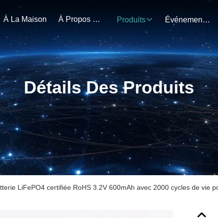
À La Maison
À Propos De Nous
Produits
Événements
Détails Des Produits
tterie LiFePO4 certifiée RoHS 3.2V 600mAh avec 2000 cycles de vie p