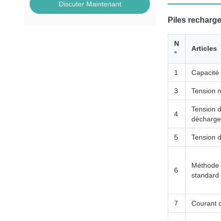
Discuter Maintenant
Piles recharg
N
Articles
°
1
Capacité
3
Tension 
Tension d
4
décharge
5
Tension 
Méthode 
6
standard
7
Courant 