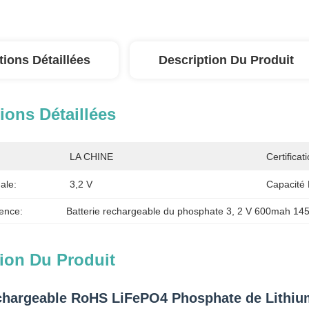
tions Détaillées
Description Du Produit
ions Détaillées
LA CHINE
Certificati
ale:
3,2 V
Capacité 
ence:
Batterie rechargeable du phosphate 3
, 
2 V 600mah 145
ion Du Produit
echargeable RoHS LiFePO4 Phosphate de Lithi