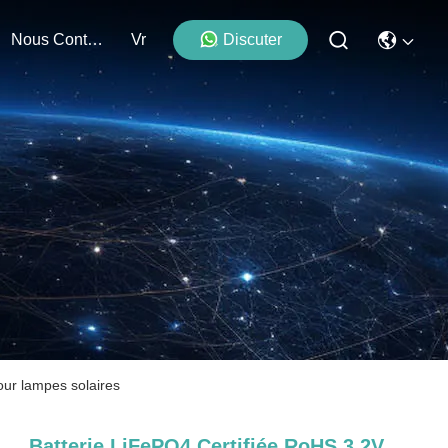
Nous Contacter
Vr
Discuter
our lampes solaires
Batterie LiFePO4 Certifiée RoHS 3.2V