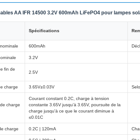
eables AA IFR 14500 3.2V 600mAh LiFePO4 pour lampes sol
Spécifications
Rem
 nominale
600mAh
Déc
nominale
3.2V
e fin de
2.5V
de charge
3.65V±0.03V
Sel
Courant constant 0.2C, charge à tension
de charge
constante 3.65V jusqu'à 3.65V, poursuite de la
charge jusqu'à ce que le courant diminue à
≤0.01C
de charge
0.2C | 120mA
Char