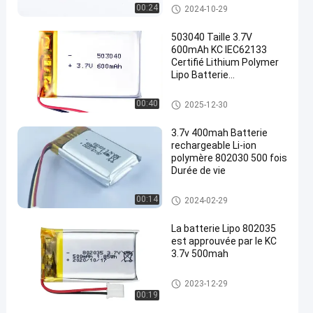
appareil mobile
Paquet de batterie de polymère
00:24
2024-10-29
de lithium
503040 Taille 3.7V
600mAh KC IEC62133
Certifié Lithium Polymer
Lipo Batterie
en
rechargeable
Paquet de batterie rechargeabl
00:40
2025-12-30
e
3.7v 400mah Batterie
rechargeable Li-ion
polymère 802030 500 fois
Durée de vie
Paquet de batterie de polymère
00:14
2024-02-29
de lithium
La batterie Lipo 802035
est approuvée par le KC
3.7v 500mah
Paquet de batterie de polymère
2023-12-29
de lithium
00:19