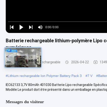
Loaded
:
0%
0:00
/
0:00
Play
Play
Play
Mute
Current
Duration
next
next
Batterie rechargeable lithium-polymère Lipo c
Time
numériques
Paquet de batterie rechargeable
2026-04-22
1349
#
Lithium rechargeable Ion Polymer Battery Pack 3
#
7 V
#
Batte
IEC62133 3,7V 80mAh 401030 Batterie Lipo rechargeable Spécificati
Modèle Le produit doit être présenté dans un emballage en plastique
Messages du visiteur