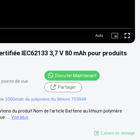
Auto
Picture-
Fullscre
in-
Picture
ertifiée IEC62133 3,7 V 80 mAh pour produits
Discuter Maintenant
 points de vue
Partager
rie 1000mah de polymère du lithium 703048
ons du produit Nom de l'article Batterie au lithium polymère
. ...
Voir plus
Laissez un message