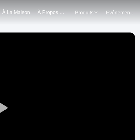
À La Maison
À Propos De Nous
Produits
Événements
Play
Video