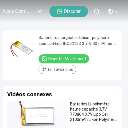
Nous Contacter
Vr
Discuter
Batterie rechargeable lithium-polymère
Lipo certifiée IEC62133 3,7 V 80 mAh pour
produits numériques
Discuter Maintenant
En savoir plus
Vidéos connexes
Batteries Li-polymère
haute capacité 3,7V
773864 3,7V Lipo Cell
2100mAh Li-ion Polymère
rechargeable pour