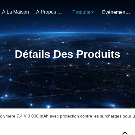
À La Maison
À Propos De Nous
Produits
Événements
Détails Des Produits
 polymère 7,4 V 3 000 mAh avec protection contre les surcharges pour u