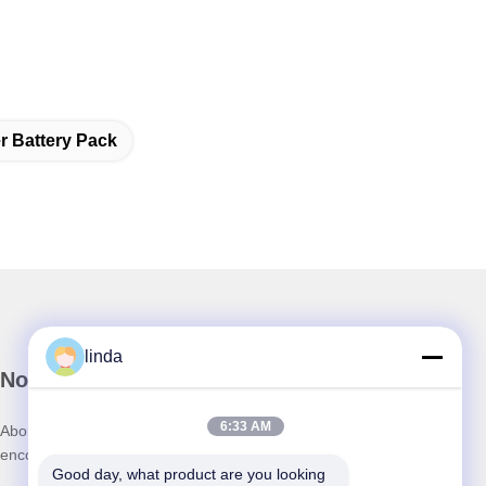
 Battery Pack
linda
Notre newsletter
6:33 AM
Abonnez-vous à notre newsletter pour des réductions et plus
encore.
Good day, what product are you looking 