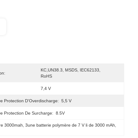
KC,UN38.3, MSDS, IEC62133, 
on:
RoHS
7,4 V
e Protection D'Overdischarge:
5,5 V
e Protection De Surcharge:
8.5V
mère 3000mah
, 
3une batterie polymère de 7 V li de 3000 mAh
, 