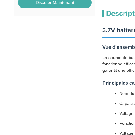
Discuter Maintenant
Descript
3.7V batter
Vue d'ensembl
La source de batt
fonctionne effic
garantit une effi
Principales ca
Nom du p
Capacit
Voltage 
Fonction
Voltage 