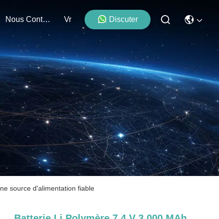
Nous Contacter
Vr
Discuter
ne source d'alimentation fiable
Batterie Li Polymère 7,4 V 3 000 MAh