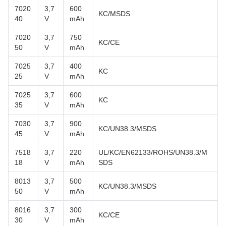
7020
3,7
600
KC/MSDS
40
V
mAh
7020
3,7
750
KC/CE
50
V
mAh
7025
3,7
400
KC
25
V
mAh
7025
3,7
600
KC
35
V
mAh
7030
3,7
900
KC/UN38.3/MSDS
45
V
mAh
7518
3,7
220
UL/KC/EN62133/ROHS/UN38.3/M
18
V
mAh
SDS
8013
3,7
500
KC/UN38.3/MSDS
50
V
mAh
8016
3,7
300
KC/CE
30
V
mAh