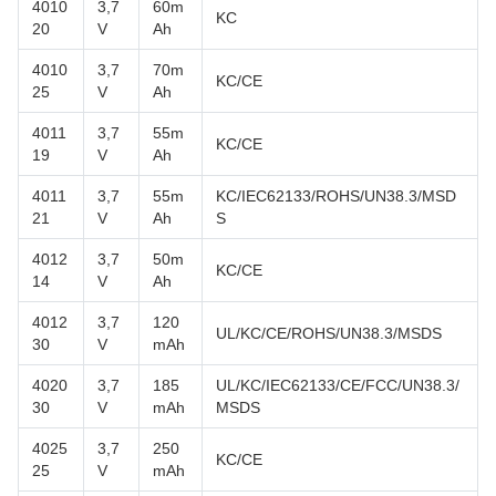
4010
3,7
60m
KC
20
V
Ah
4010
3,7
70m
KC/CE
25
V
Ah
4011
3,7
55m
KC/CE
19
V
Ah
4011
3,7
55m
KC/IEC62133/ROHS/UN38.3/MSD
21
V
Ah
S
4012
3,7
50m
KC/CE
14
V
Ah
4012
3,7
120
UL/KC/CE/ROHS/UN38.3/MSDS
30
V
mAh
4020
3,7
185
UL/KC/IEC62133/CE/FCC/UN38.3/
30
V
mAh
MSDS
4025
3,7
250
KC/CE
25
V
mAh