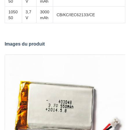
50
V
mAh
1050
3,7
3000
CB/KC/IEC62133/CE
50
V
mAh
Images du produit