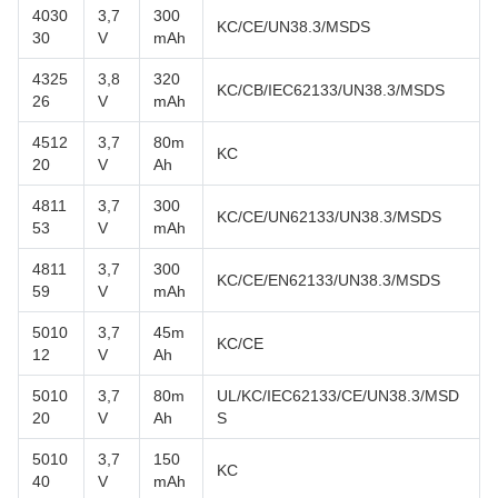
4030
3,7
300
KC/CE/UN38.3/MSDS
30
V
mAh
4325
3,8
320
KC/CB/IEC62133/UN38.3/MSDS
26
V
mAh
4512
3,7
80m
KC
20
V
Ah
4811
3,7
300
KC/CE/UN62133/UN38.3/MSDS
53
V
mAh
4811
3,7
300
KC/CE/EN62133/UN38.3/MSDS
59
V
mAh
5010
3,7
45m
KC/CE
12
V
Ah
5010
3,7
80m
UL/KC/IEC62133/CE/UN38.3/MSD
20
V
Ah
S
5010
3,7
150
KC
40
V
mAh