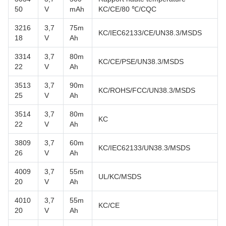
50
V
mAh
KC/CE/80 ℃/CQC
3216
3,7
75m
KC/IEC62133/CE/UN38.3/MSDS
18
V
Ah
3314
3,7
80m
KC/CE/PSE/UN38.3/MSDS
22
V
Ah
3513
3,7
90m
KC/ROHS/FCC/UN38.3/MSDS
25
V
Ah
3514
3,7
80m
KC
22
V
Ah
3809
3,7
60m
KC/IEC62133/UN38.3/MSDS
26
V
Ah
4009
3,7
55m
UL/KC/MSDS
20
V
Ah
4010
3,7
55m
KC/CE
20
V
Ah