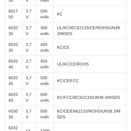
30
V
mAh
6017
3,7
500
KC
50
V
mAh
6020
3,7
300
UL/KC/IEC62133/CE/ROHS/UN38.
30
V
mAh
3/MSDS
6020
3,7
400
KC/CE
35
V
mAh
6020
3,7
450
UL/KC/CE/ROHS
40
V
mAh
6020
3,7
500
KC/CE/FCC
45
V
mAh
6025
3,7
600
KC/FCC/IEC62133/UN38.3/MSDS
40
V
mAh
6030
3,7
500
KC/CE/EN62133/ROHS/UN38.3/M
30
V
mAh
SDS
6032
14,
1200