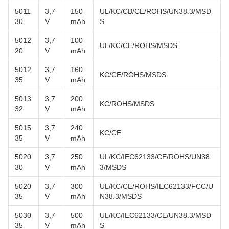
5011
3,7
150
UL/KC/CB/CE/ROHS/UN38.3/MSD
30
V
mAh
S
5012
3,7
100
UL/KC/CE/ROHS/MSDS
20
V
mAh
5012
3,7
160
KC/CE/ROHS/MSDS
35
V
mAh
5013
3,7
200
KC/ROHS/MSDS
32
V
mAh
5015
3,7
240
KC/CE
35
V
mAh
5020
3,7
250
UL/KC/IEC62133/CE/ROHS/UN38.
30
V
mAh
3/MSDS
5020
3,7
300
UL/KC/CE/ROHS/IEC62133/FCC/U
35
V
mAh
N38.3/MSDS
5030
3,7
500
UL/KC/IEC62133/CE/UN38.3/MSD
35
V
mAh
S