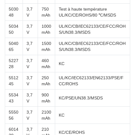
5030
3,7
750
Test à haute température
48
V
mAh
UL/KC/CE/ROHS/80 ℃/MSDS
5034
3,7
1000
UL/KC/CB/IEC62133/CE/FCC/ROH
50
V
mAh
S/UN38.3/MSDS
5040
3,7
1500
UL/KC/CB/IEC62133/CE/FCC/ROH
65
V
mAh
S/UN38.3/MSDS
5227
3,7
460
KC
28
V
mAh
5512
3,7
250
UL/KC/IEC62133/EN62133/PSE/F
45
V
mAh
CC/ROHS
5534
3,7
900
KC/PSE/UN38.3/MSDS
43
V
mAh
5550
3,7
2100
KC
56
V
mAh
6014
3,7
210
KC/CE/ROHS