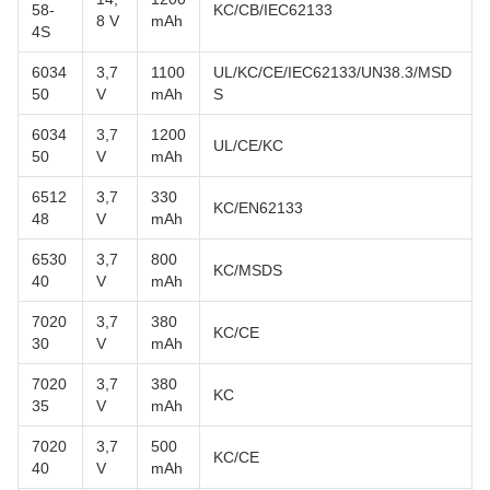
58-
KC/CB/IEC62133
8 V
mAh
4S
6034
3,7
1100
UL/KC/CE/IEC62133/UN38.3/MSD
50
V
mAh
S
6034
3,7
1200
UL/CE/KC
50
V
mAh
6512
3,7
330
KC/EN62133
48
V
mAh
6530
3,7
800
KC/MSDS
40
V
mAh
7020
3,7
380
KC/CE
30
V
mAh
7020
3,7
380
KC
35
V
mAh
7020
3,7
500
KC/CE
40
V
mAh