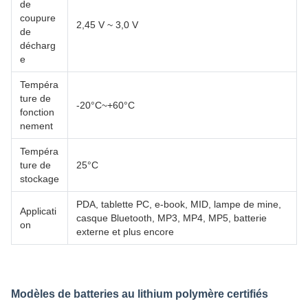
de
coupure
2,45 V ~ 3,0 V
de
décharg
e
Tempéra
ture de
-20°C~+60°C
fonction
nement
Tempéra
ture de
25°C
stockage
PDA, tablette PC, e-book, MID, lampe de mine,
Applicati
casque Bluetooth, MP3, MP4, MP5, batterie
on
externe et plus encore
Modèles de batteries au lithium polymère certifiés