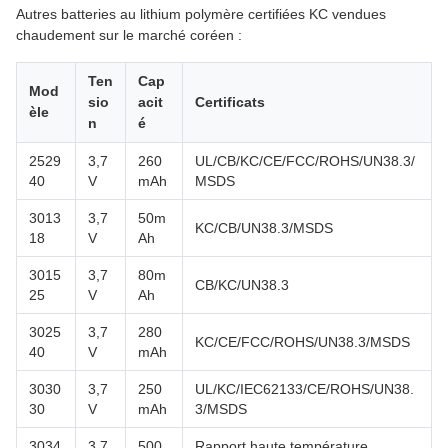
Autres batteries au lithium polymère certifiées KC vendues
chaudement sur le marché coréen :
Ten
Cap
Mod
sio
acit
Certificats
èle
n
é
2529
3,7
260
UL/CB/KC/CE/FCC/ROHS/UN38.3/
40
V
mAh
MSDS
3013
3,7
50m
KC/CB/UN38.3/MSDS
18
V
Ah
3015
3,7
80m
CB/KC/UN38.3
25
V
Ah
3025
3,7
280
KC/CE/FCC/ROHS/UN38.3/MSDS
40
V
mAh
3030
3,7
250
UL/KC/IEC62133/CE/ROHS/UN38.
30
V
mAh
3/MSDS
3034
3,7
500
Rapport haute température