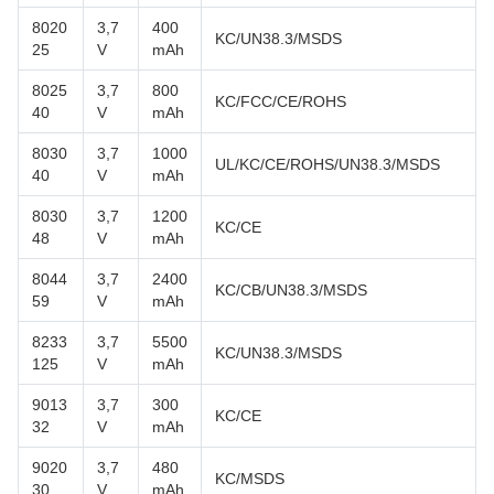
8020
3,7
400
KC/UN38.3/MSDS
25
V
mAh
8025
3,7
800
KC/FCC/CE/ROHS
40
V
mAh
8030
3,7
1000
UL/KC/CE/ROHS/UN38.3/MSDS
40
V
mAh
8030
3,7
1200
KC/CE
48
V
mAh
8044
3,7
2400
KC/CB/UN38.3/MSDS
59
V
mAh
8233
3,7
5500
KC/UN38.3/MSDS
125
V
mAh
9013
3,7
300
KC/CE
32
V
mAh
9020
3,7
480
KC/MSDS
30
V
mAh