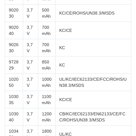
9020
3,7
500
KC/CE/ROHS/UN38.3/MSDS
30
V
mAh
9020
3,7
700
KC/CE
40
V
mAh
9026
3,7
700
KC
30
V
mAh
9728
3,7
850
KC
29
V
mAh
1020
3,7
1000
UL/KC/IEC62133/CE/FCC/ROHS/U
50
V
mAh
N38.3/MSDS
1030
3,7
1100
KC/CE
35
V
mAh
1030
3,7
1200
CB/KC/IEC62133/EN62133/CE/FC
40
V
mAh
C/ROHS/UN38.3/MSDS
1034
3,7
1800
UL/KC