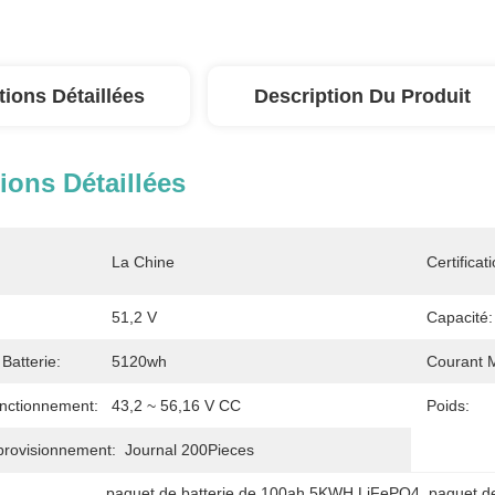
tions Détaillées
Description Du Produit
ions Détaillées
La Chine
Certificati
51,2 V
Capacité:
Batterie:
5120wh
Courant 
nctionnement:
43,2 ~ 56,16 V CC
Poids:
provisionnement:
Journal 200Pieces
paquet de batterie de 100ah 5KWH LiFePO4
, 
paquet d