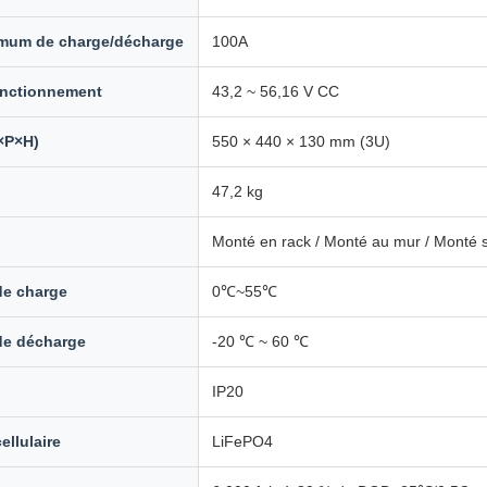
mum de charge/décharge
100A
onctionnement
43,2 ~ 56,16 V CC
×P×H)
550 × 440 × 130 mm (3U)
47,2 kg
Monté en rack / Monté au mur / Monté 
de charge
0℃~55℃
de décharge
-20 ℃ ~ 60 ℃
IP20
ellulaire
LiFePO4