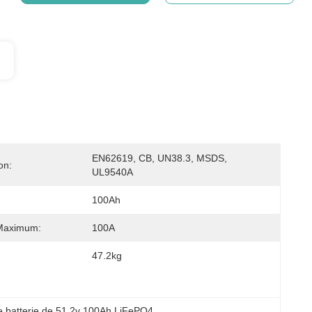
EN62619, CB, UN38.3, MSDS, 
on:
UL9540A
100Ah
Maximum:
100A
47.2kg
e batterie de 51.2v 100Ah LiFePO4
, 