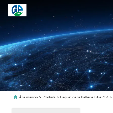
À la maison
>
Produits
>
Paquet de la batterie LiFePO4
>