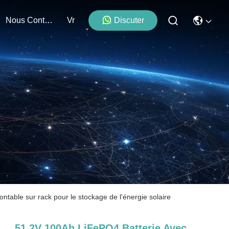
Nous Contacter
Vr
Discuter
table sur rack pour le stockage de l'énergie solaire
51.2V 100Ah LiFePO4 Batterie Avec