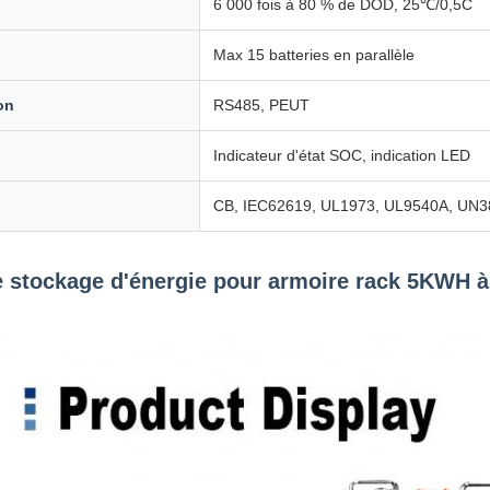
6 000 fois à 80 % de DOD, 25℃/0,5C
Max 15 batteries en parallèle
on
RS485, PEUT
Indicateur d'état SOC, indication LED
CB, IEC62619, UL1973, UL9540A, UN
 stockage d'énergie pour armoire rack 5KWH