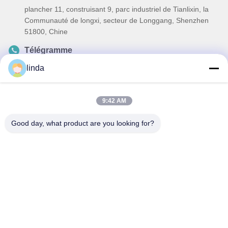
plancher 11, construisant 9, parc industriel de Tianlixin, la
Communauté de longxi, secteur de Longgang, Shenzhen
51800, Chine
Télégramme
86-158-1721-0094
linda
E-mail
linda@szgpebattery.com
9:42 AM
Good day, what product are you looking for?
Politique de confidentialité
|
Plan du site
| La Chine est bonne.
Qualité Li Polymer Battery Le fournisseur. 2021-2026 shenzhen
gold power energy co.,ltd Tout. Les droits sont réservés.