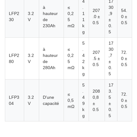
4
17
à
≤
.
30
207
54.
LFP2
3.2
hauteur
0,2
1
,9
.0 ±
0 ±
30
V
de
5
1
±
0.5
0.5
230Ah
mΩ
k
0.
g
5
5
17
à
≤
.
30
207
72.
LFP2
3.2
hauteur
0,2
4
,7
.5 ±
0 ±
80
V
de
5
2
±
0.5
0.5
280Ah
mΩ
k
0.
g
5
5
17
.
208
3.
≤
72.
LFP3
3.2
D'une
4
0,8
5
0,5
0 ±
04
V
capacité
9
±
±
mΩ
0.5
k
0.5
0.
g
5