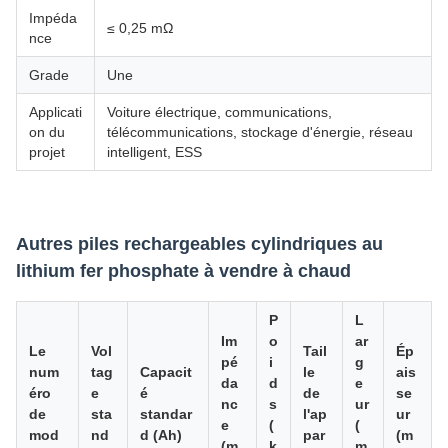
Impéda
≤ 0,25 mΩ
nce
Grade
Une
Applicati
Voiture électrique, communications,
on du
télécommunications, stockage d'énergie, réseau
projet
intelligent, ESS
Autres piles rechargeables cylindriques au
lithium fer phosphate à vendre à chaud
P
L
Im
o
ar
Le
Vol
Tail
Ép
pé
i
g
num
tag
Capacit
le
ais
da
d
e
éro
e
é
de
se
nc
s
ur
de
sta
standar
l'ap
ur
e
(
(
mod
nd
d (Ah)
par
(m
(m
k
m