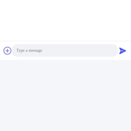
Aperçu de l'usine
Shenzhen Gold Power Energy Co., Ltd est l'un des
principaux fournisseurs de batteries en Chine. Nous
fournissons diverses batteries, notamment des batteries Li
Photo
polymère, des batteries lithium-ion, des batteries LiFePO4
Video Call
et des batteries personnalisées depuis 2001.
Audio Call