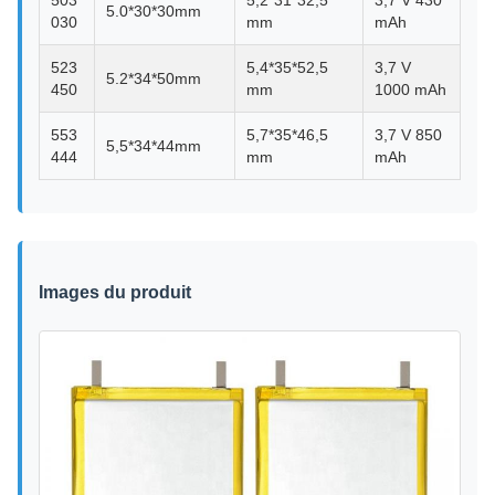
503
5,2*31*32,5
3,7 V 430
5.0*30*30mm
030
mm
mAh
523
5,4*35*52,5
3,7 V
5.2*34*50mm
450
mm
1000 mAh
553
5,7*35*46,5
3,7 V 850
5,5*34*44mm
444
mm
mAh
Images du produit