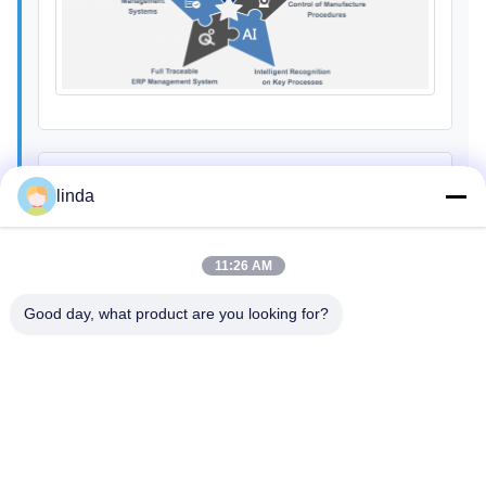
Certifications
linda
Certifié CE, RoHs, BIS, KC, CB, UL, MSDS, UN38.3,
IEC61233.
11:26 AM
Good day, what product are you looking for?