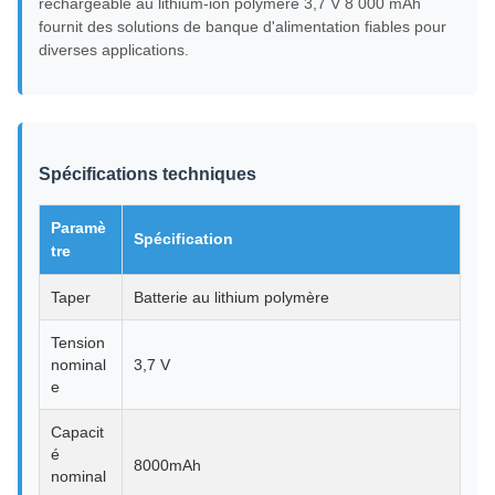
rechargeable au lithium-ion polymère 3,7 V 8 000 mAh
fournit des solutions de banque d'alimentation fiables pour
diverses applications.
Spécifications techniques
Paramè
Spécification
tre
Taper
Batterie au lithium polymère
Tension
nominal
3,7 V
e
Capacit
é
8000mAh
nominal