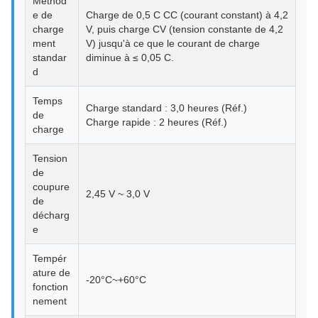
Méthod
e de
Charge de 0,5 C CC (courant constant) à 4,2
charge
V, puis charge CV (tension constante de 4,2
ment
V) jusqu'à ce que le courant de charge
standar
diminue à ≤ 0,05 C.
d
Temps
Charge standard : 3,0 heures (Réf.)
de
Charge rapide : 2 heures (Réf.)
charge
Tension
de
coupure
2,45 V ~ 3,0 V
de
décharg
e
Tempér
ature de
-20°C~+60°C
fonction
nement