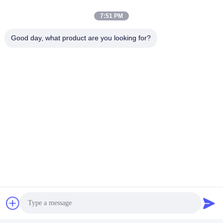
Shenzhen Gold Power Energy Co., Ltd est l'un des
7:51 PM
principaux fournisseurs de batteries en Chine.et des
batteries personnalisées depuis 2001.
Good day, what product are you looking for?