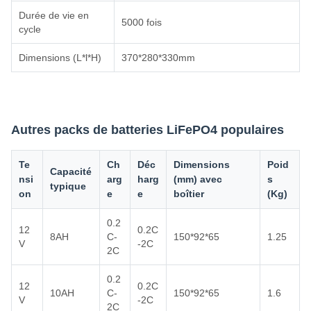
Durée de vie en
5000 fois
cycle
Dimensions (L*l*H)
370*280*330mm
Autres packs de batteries LiFePO4 populaires
Te
Ch
Déc
Dimensions
Poid
Capacité
nsi
arg
harg
(mm) avec
s
typique
on
e
e
boîtier
(Kg)
0.2
12
0.2C
8AH
C-
150*92*65
1.25
V
-2C
2C
0.2
12
0.2C
10AH
C-
150*92*65
1.6
V
-2C
2C