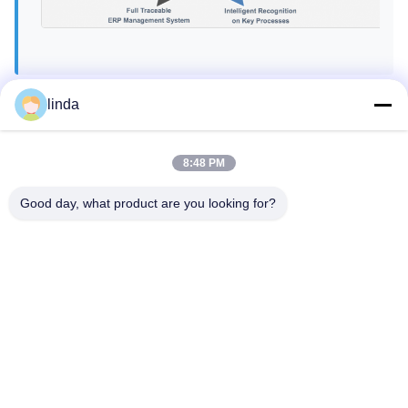
linda
Certifications
8:48 PM
Certifié CE, RoHs, BIS, KC, CB, UL, MSDS, UN38.3,
IEC61233.
Good day, what product are you looking for?