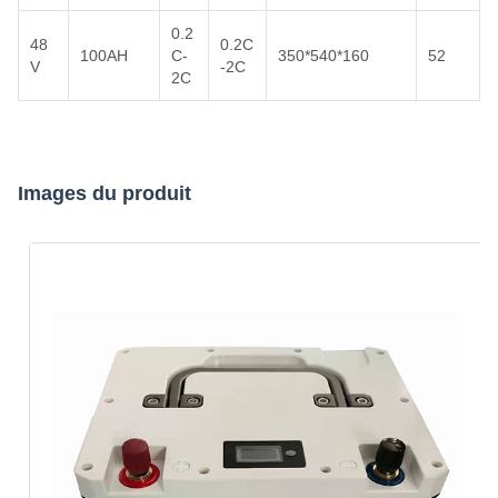
0.2
48
0.2C
100AH
C-
350*540*160
52
V
-2C
2C
Images du produit