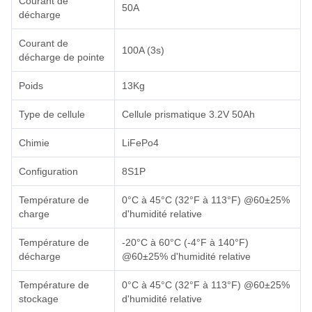
Courant de
50A
décharge
Courant de
100A (3s)
décharge de pointe
Poids
13Kg
Type de cellule
Cellule prismatique 3.2V 50Ah
Chimie
LiFePo4
Configuration
8S1P
Température de
0°C à 45°C (32°F à 113°F) @60±25%
charge
d'humidité relative
Température de
-20°C à 60°C (-4°F à 140°F)
décharge
@60±25% d'humidité relative
Température de
0°C à 45°C (32°F à 113°F) @60±25%
stockage
d'humidité relative