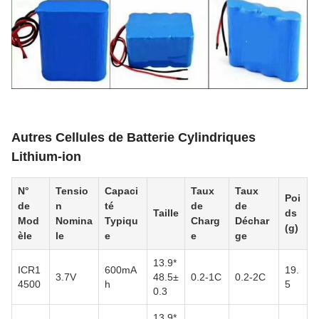
Autres Cellules de Batterie Cylindriques
Lithium-ion
N°
Tensio
Capaci
Taux
Taux
Poi
de
n
té
de
de
Taille
ds
Mod
Nomina
Typiqu
Charg
Déchar
(g)
èle
le
e
e
ge
13.9*
ICR1
600mA
19.
3.7V
48.5±
0.2-1C
0.2-2C
4500
h
5
0.3
13.9*