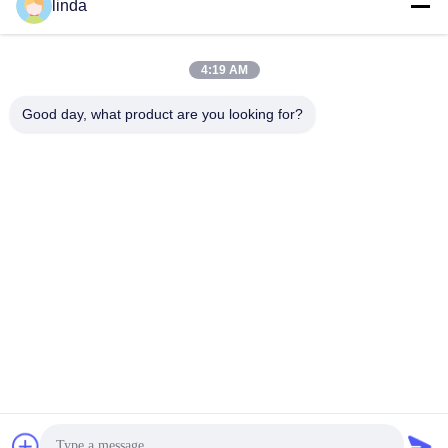
linda
4:19 AM
Les Étiquettes:
Good day, what product are you looking for?
18650 10S4P Lithium Ion Battery Pack
Lithium Ion Battery Pack De 36V 10ah
Batterie Électronique Du Scooter 10S4P
Contactez rapidement
Adresse
plancher 11, construisant 9, parc industriel de Tianlixin, la
Communauté de longxi, secteur de Longgang, Shenzhen