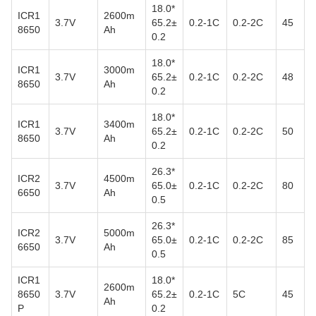
18.0*
ICR1
2600m
3.7V
65.2±
0.2-1C
0.2-2C
45
8650
Ah
0.2
18.0*
ICR1
3000m
3.7V
65.2±
0.2-1C
0.2-2C
48
8650
Ah
0.2
18.0*
ICR1
3400m
3.7V
65.2±
0.2-1C
0.2-2C
50
8650
Ah
0.2
26.3*
ICR2
4500m
3.7V
65.0±
0.2-1C
0.2-2C
80
6650
Ah
0.5
26.3*
ICR2
5000m
3.7V
65.0±
0.2-1C
0.2-2C
85
6650
Ah
0.5
ICR1
18.0*
2600m
8650
3.7V
65.2±
0.2-1C
5C
45
Ah
P
0.2