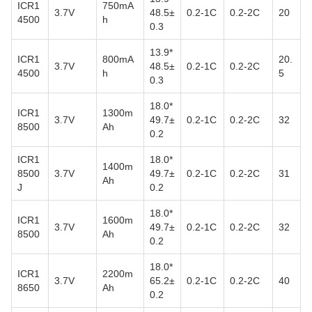
ICR1
750mA
3.7V
48.5±
0.2-1C
0.2-2C
20
4500
h
0.3
13.9*
ICR1
800mA
20.
3.7V
48.5±
0.2-1C
0.2-2C
4500
h
5
0.3
18.0*
ICR1
1300m
3.7V
49.7±
0.2-1C
0.2-2C
32
8500
Ah
0.2
ICR1
18.0*
1400m
8500
3.7V
49.7±
0.2-1C
0.2-2C
31
Ah
J
0.2
18.0*
ICR1
1600m
3.7V
49.7±
0.2-1C
0.2-2C
32
8500
Ah
0.2
18.0*
ICR1
2200m
3.7V
65.2±
0.2-1C
0.2-2C
40
8650
Ah
0.2