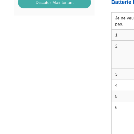
Batterie
Discuter Maintenant
Je ne veu
pas.
1
2
3
4
5
6