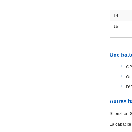
14
15
Une batt
GPS
Out
DVD
Autres b
Shenzhen Go
La capacité