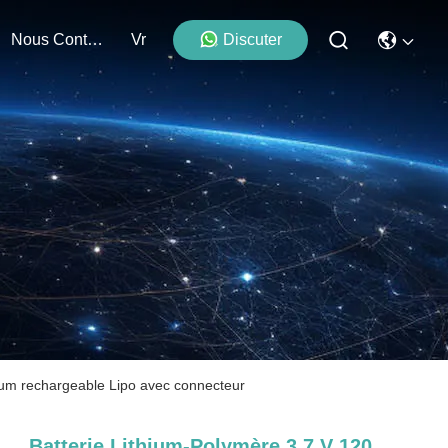
Nous Contacter
Vr
Discuter
thium rechargeable Lipo avec connecteur
Batterie Lithium-Polymère 3,7 V 120