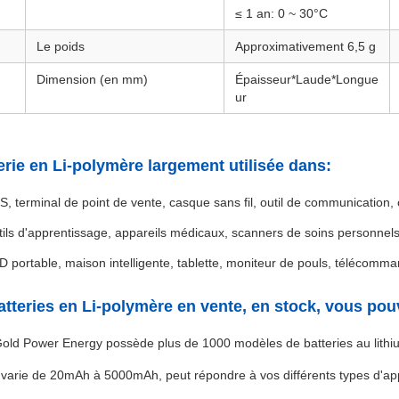
≤ 1 an: 0 ~ 30°C
Le poids
Approximativement 6,5 g
Dimension (en mm)
Épaisseur*Laude*Longue
ur
erie en Li-polymère largement utilisée dans:
, terminal de point de vente, casque sans fil, outil de communication, 
ils d'apprentissage, appareils médicaux, scanners de soins personnel
 portable, maison intelligente, tablette, moniteur de pouls, télécomm
atteries en Li-polymère en vente, en stock, vous po
ld Power Energy possède plus de 1000 modèles de batteries au lithi
 varie de 20mAh à 5000mAh, peut répondre à vos différents types d'app