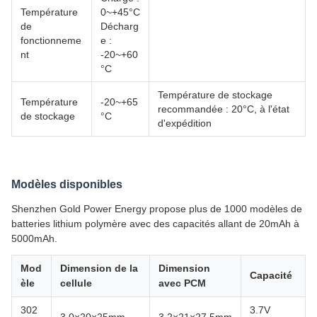
Température
0~+45°C
de
Décharg
fonctionneme
e :
nt
-20~+60
°C
Température de stockage
Température
-20~+65
recommandée : 20°C, à l'état
de stockage
°C
d'expédition
Modèles disponibles
Shenzhen Gold Power Energy propose plus de 1000 modèles de
batteries lithium polymère avec des capacités allant de 20mAh à
5000mAh.
Mod
Dimension de la
Dimension
Capacité
èle
cellule
avec PCM
302
3.7V