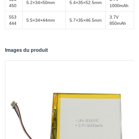
5.2×34×50mm
5.4×35×52.5mm
450
1000mAh
553
3.7V
5.5×34×44mm
5.7×35×46.5mm
444
850mAh
Images du produit