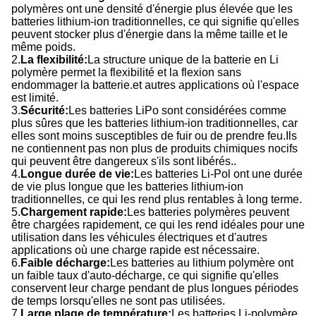
polymères ont une densité d'énergie plus élevée que les
batteries lithium-ion traditionnelles, ce qui signifie qu'elles
peuvent stocker plus d'énergie dans la même taille et le
même poids.
2.
La flexibilité:
La structure unique de la batterie en Li
polymère permet la flexibilité et la flexion sans
endommager la batterie.et autres applications où l'espace
est limité.
3.
Sécurité:
Les batteries LiPo sont considérées comme
plus sûres que les batteries lithium-ion traditionnelles, car
elles sont moins susceptibles de fuir ou de prendre feu.Ils
ne contiennent pas non plus de produits chimiques nocifs
qui peuvent être dangereux s'ils sont libérés..
4.
Longue durée de vie:
Les batteries Li-Pol ont une durée
de vie plus longue que les batteries lithium-ion
traditionnelles, ce qui les rend plus rentables à long terme.
5.
Chargement rapide:
Les batteries polymères peuvent
être chargées rapidement, ce qui les rend idéales pour une
utilisation dans les véhicules électriques et d'autres
applications où une charge rapide est nécessaire.
6.
Faible décharge:
Les batteries au lithium polymère ont
un faible taux d'auto-décharge, ce qui signifie qu'elles
conservent leur charge pendant de plus longues périodes
de temps lorsqu'elles ne sont pas utilisées.
7.
Large plage de température:
Les batteries Li-polymère