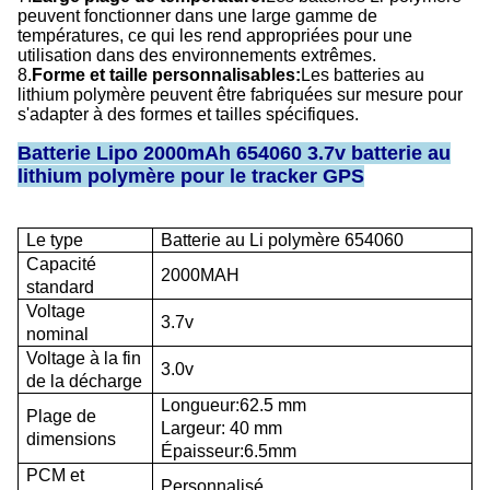
peuvent fonctionner dans une large gamme de
températures, ce qui les rend appropriées pour une
utilisation dans des environnements extrêmes.
8.
Forme et taille personnalisables:
Les batteries au
lithium polymère peuvent être fabriquées sur mesure pour
s'adapter à des formes et tailles spécifiques.
Batterie Lipo 2000mAh 654060 3.7v batterie au
lithium polymère pour le tracker GPS
Le type
Batterie au Li polymère 654060
Capacité
2000
MAH
standard
Voltage
3.7v
nominal
Voltage à la fin
3.0v
de la décharge
Longueur:62.5 mm
Plage de
Largeur: 40 mm
dimensions
Épaisseur:6.5
mm
PCM et
Personnalisé