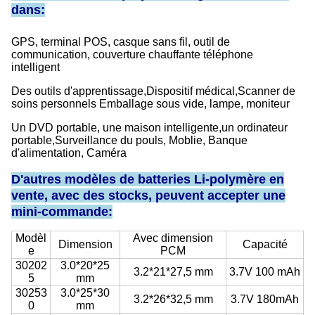
dans:
GPS, terminal POS, casque sans fil, outil de
communication, couverture chauffante téléphone
intelligent
Des outils d'apprentissage,
Dispositif médical,
Scanner de
soins personnels Emballage sous vide, lampe, moniteur
Un DVD portable, une maison intelligente,
un ordinateur
portable,
Surveillance du pouls, Moblie, Banque
d'alimentation, Caméra
D'autres modèles de batteries Li-polymère en
vente, avec des stocks, peuvent accepter une
mini-commande:
Modèl
Avec dimension
Dimension
Capacité
e
PCM
30202
3.0*20*25
3.2*21*27,5 mm
3.7V 100 mAh
5
mm
30253
3.0*25*30
3.2*26*32,5 mm
3.7V 180mAh
0
mm