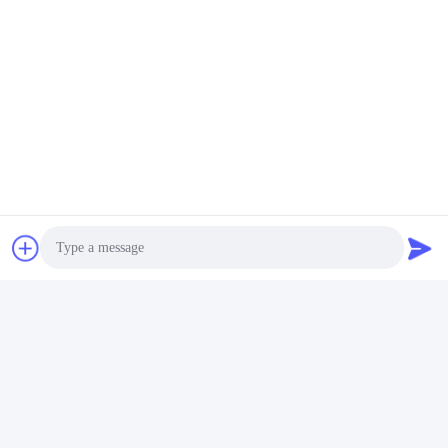
Batterie 1000mah De Polymère De Lithium
Contactez rapidement
Adresse
plancher 11, construisant 9, parc industriel de Tianlixin, la
Communauté de longxi, secteur de Longgang, Shenzhen
51800, Chine
Télégramme
86-158-1721-0094
E-mail
Photo
linda@szgpebattery.com
Video Call
Audio Call