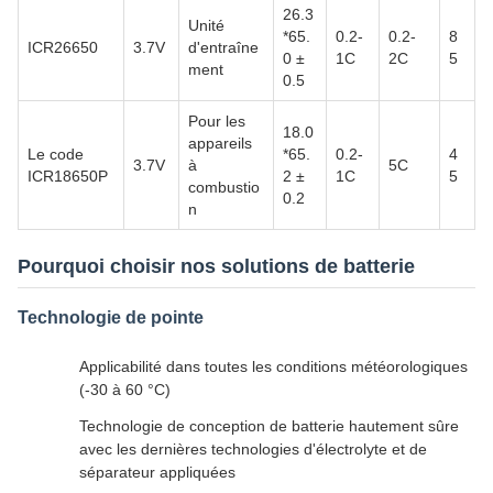
26.3
Unité
*65.
0.2-
0.2-
8
ICR26650
3.7V
d'entraîne
0 ±
1C
2C
5
ment
0.5
Pour les
18.0
appareils
Le code
*65.
0.2-
4
3.7V
à
5C
ICR18650P
2 ±
1C
5
combustio
0.2
n
Pourquoi choisir nos solutions de batterie
Technologie de pointe
Applicabilité dans toutes les conditions météorologiques
(-30 à 60 °C)
Technologie de conception de batterie hautement sûre
avec les dernières technologies d'électrolyte et de
séparateur appliquées