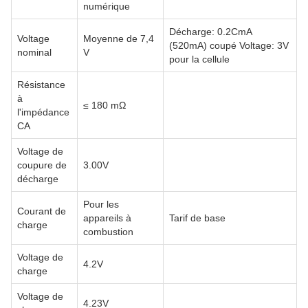
numérique
Décharge: 0.2CmA
Voltage
Moyenne de 7,4
(520mA) coupé Voltage: 3V
nominal
V
pour la cellule
Résistance
à
≤ 180 mΩ
l'impédance
CA
Voltage de
coupure de
3.00V
décharge
Pour les
Courant de
appareils à
Tarif de base
charge
combustion
Voltage de
4.2V
charge
Voltage de
4.23V