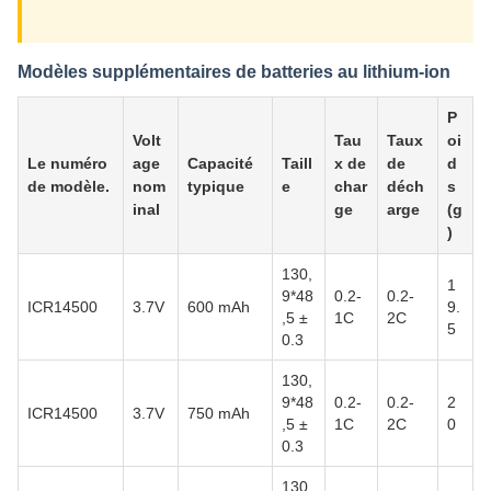
Modèles supplémentaires de batteries au lithium-ion
P
Volt
Tau
Taux
oi
Le numéro
age
Capacité
Taill
x de
de
d
de modèle.
nom
typique
e
char
déch
s
inal
ge
arge
(g
)
130,
1
9*48
0.2-
0.2-
ICR14500
3.7V
600 mAh
9.
,5 ±
1C
2C
5
0.3
130,
9*48
0.2-
0.2-
2
ICR14500
3.7V
750 mAh
,5 ±
1C
2C
0
0.3
130,