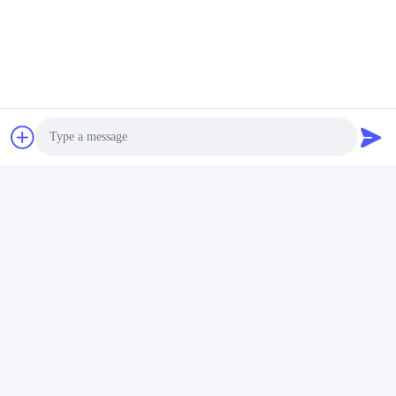
Contactez rapidement
Adresse
plancher 11, construisant 9, parc industriel de Tianlixin, la
Communauté de longxi, secteur de Longgang, Shenzhen
51800, Chine
Télégramme
86-158-1721-0094
E-mail
Photo
linda@szgpebattery.com
Video Call
Audio Call
Politique de confidentialité
|
Plan du site
| La Chine est bonne.
Qualité Li Polymer Battery Le fournisseur. 2021-2026 shenzhen