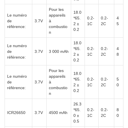
Pour les
18.0
Le numéro
appareils
*65.
0.2-
0.2-
4
de
3.7V
à
2 ±
1C
2C
5
référence:
combustio
0.2
n
18.0
Le numéro
*65.
0.2-
0.2-
4
de
3.7V
3 000 mAh
2 ±
1C
2C
8
référence:
0.2
Pour les
18.0
Le numéro
appareils
*65.
0.2-
0.2-
5
de
3.7V
à
2 ±
1C
2C
0
référence:
combustio
0.2
n
26.3
*65.
0.2-
0.2-
8
ICR26650
3.7V
4500 mAh
0 ±
1C
2C
0
0.5