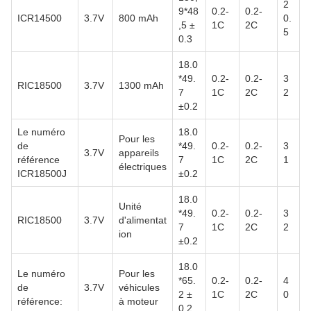
2
9*48
0.2-
0.2-
ICR14500
3.7V
800 mAh
0.
,5 ±
1C
2C
5
0.3
18.0
*49.
0.2-
0.2-
3
RIC18500
3.7V
1300 mAh
7
1C
2C
2
±0.2
Le numéro
18.0
Pour les
de
*49.
0.2-
0.2-
3
3.7V
appareils
référence
7
1C
2C
1
électriques
ICR18500J
±0.2
18.0
Unité
*49.
0.2-
0.2-
3
RIC18500
3.7V
d'alimentat
7
1C
2C
2
ion
±0.2
18.0
Le numéro
Pour les
*65.
0.2-
0.2-
4
de
3.7V
véhicules
2 ±
1C
2C
0
référence:
à moteur
0.2