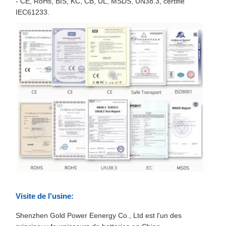
- CE, RoHs, BIS, KC, CB, UL, MSDS, UN38.3, certifié
IEC61233.
Visite de l'usine:
Shenzhen Gold Power Eenergy Co., Ltd est l'un des