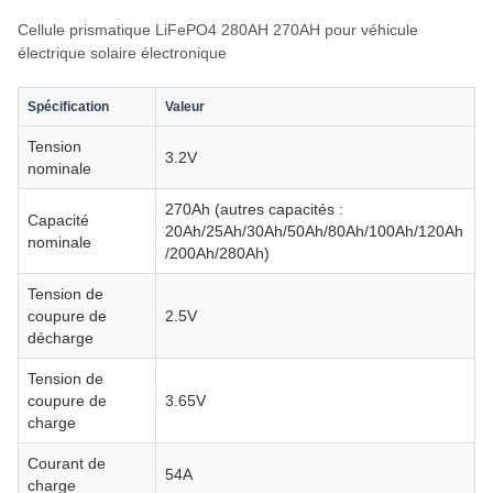
Cellule prismatique LiFePO4 280AH 270AH pour véhicule
électrique solaire électronique
Spécification
Valeur
Tension
3.2V
nominale
270Ah (autres capacités :
Capacité
20Ah/25Ah/30Ah/50Ah/80Ah/100Ah/120Ah
nominale
/200Ah/280Ah)
Tension de
coupure de
2.5V
décharge
Tension de
coupure de
3.65V
charge
Courant de
54A
charge