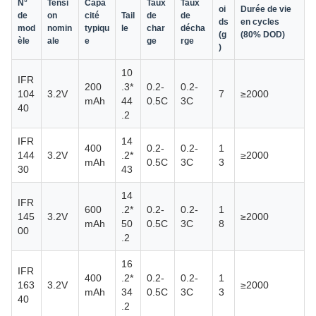
N°
Tensi
Capa
Taux
Taux
oi
Durée de vie
de
on
cité
Tail
de
de
ds
en cycles
mod
nomin
typiqu
le
char
décha
(g
(80% DOD)
èle
ale
e
ge
rge
)
10
IFR
200
.3*
0.2-
0.2-
104
3.2V
7
≥2000
mAh
44
0.5C
3C
40
.2
IFR
14
400
0.2-
0.2-
1
144
3.2V
.2*
≥2000
mAh
0.5C
3C
3
30
43
14
IFR
600
.2*
0.2-
0.2-
1
145
3.2V
≥2000
mAh
50
0.5C
3C
8
00
.2
16
IFR
400
.2*
0.2-
0.2-
1
163
3.2V
≥2000
mAh
34
0.5C
3C
3
40
.2