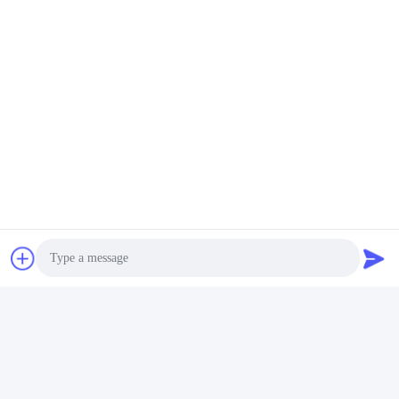
Les Étiquettes:
Cellule De Batterie De 3.2V 3300mAh LiFePO4
32700 Cellules Lifepo4 Solaires
Cellule De Batterie LiFePO4 D'IFR 32650
Photo