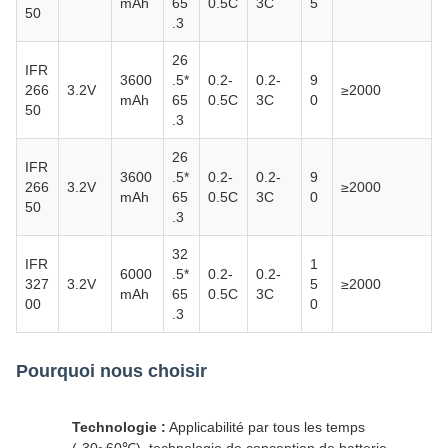
mAh
65
0.5C
3C
5
50
.3
26
IFR
3600
.5*
0.2-
0.2-
9
266
3.2V
≥2000
mAh
65
0.5C
3C
0
50
.3
26
IFR
3600
.5*
0.2-
0.2-
9
266
3.2V
≥2000
mAh
65
0.5C
3C
0
50
.3
32
IFR
1
6000
.5*
0.2-
0.2-
327
3.2V
5
≥2000
mAh
65
0.5C
3C
00
0
.3
Pourquoi nous choisir
Technologie :
Applicabilité par tous les temps
(-30~60℃), technologie de conception de batterie