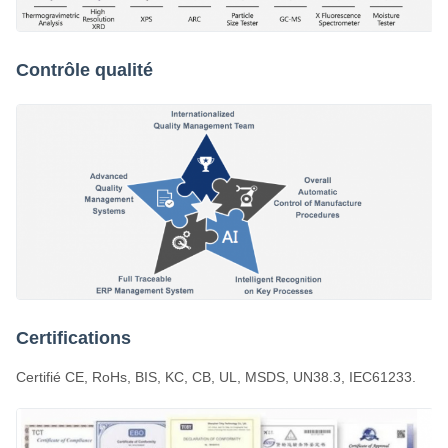
Contrôle qualité
Certifications
Certifié CE, RoHs, BIS, KC, CB, UL, MSDS, UN38.3, IEC61233.