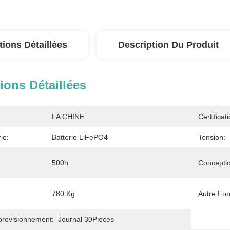
tions Détaillées
Description Du Produit
ions Détaillées
LA CHINE
Certificati
ie:
Batterie LiFePO4
Tension:
500h
Conceptio
780 Kg
Autre Fo
provisionnement:
Journal 30Pieces