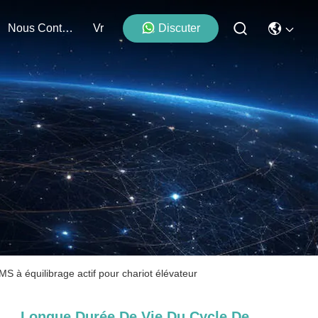
Nous Contacter
Vr
Discuter
 à équilibrage actif pour chariot élévateur
Longue Durée De Vie Du Cycle De