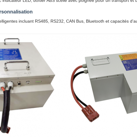
indicateur LED, boîtier ABS scellé avec poignée pour un transport et une
rsonnalisation
telligentes incluant RS485, RS232, CAN Bus, Bluetooth et capacités d'a