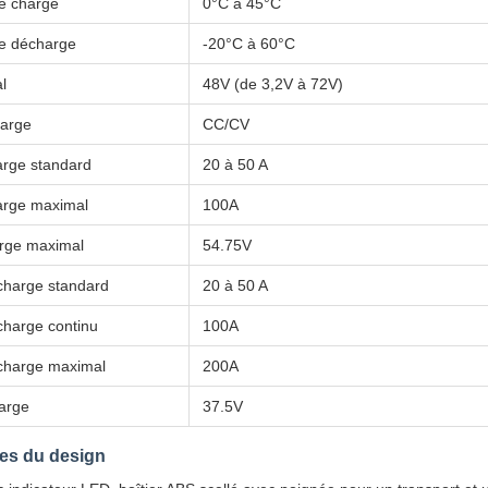
e charge
0°C à 45°C
e décharge
-20°C à 60°C
l
48V (de 3,2V à 72V)
arge
CC/CV
arge standard
20 à 50 A
arge maximal
100A
arge maximal
54.75V
charge standard
20 à 50 A
charge continu
100A
charge maximal
200A
arge
37.5V
ues du design