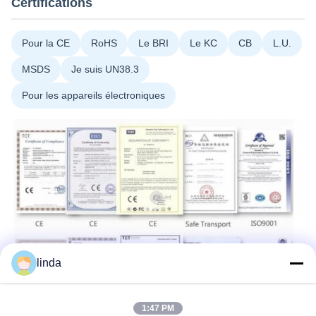
Certifications
Pour la CE
RoHS
Le BRI
Le KC
CB
L.U.
MSDS
Je suis UN38.3
Pour les appareils électroniques
linda
1:47 PM