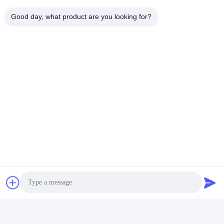
Good day, what product are you looking for?
Visite de l'usine
Shenzhen Gold Power Energy Co., Ltd est l'un des principaux
fournisseurs de batteries en Chine.et batterie personnalisée
depuis 2001.