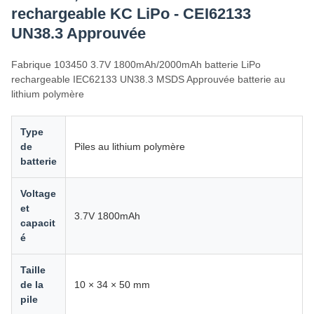
rechargeable KC LiPo - CEI62133
UN38.3 Approuvée
Fabrique 103450 3.7V 1800mAh/2000mAh batterie LiPo
rechargeable IEC62133 UN38.3 MSDS Approuvée batterie au
lithium polymère
Type
de
Piles au lithium polymère
batterie
Voltage
et
3.7V 1800mAh
capacit
é
Taille
de la
10 × 34 × 50 mm
pile