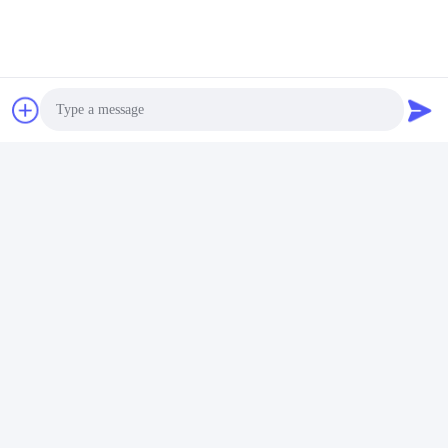
Contrôle de la qualité
Photo
Video Call
Audio Call
Certificats
Ce sont les produits les plus utilisés dans le secteur de
l'électricité.3, certifié IEC61233.