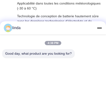
Applicabilité dans toutes les conditions météorologiques
(-30 à 60 °C)
Technologie de conception de batterie hautement sûre
avec les dernières technologies d'électrolyte et de
séparateur appliquées
linda
Couverture complète de la variété de batteries: batterie
cylindrique lithium-ion, batterie lithium polymère, batterie
4:38 PM
LiFePO4, batterie de stockage d'énergie solaire, coque
en aluminium carré, batterie primaire, etc.
Good day, what product are you looking for?
R & D
Une équipe de R&D expérimentée avec plus de 60 ingénieurs et
un équipement avancé pour répondre aux exigences OEM et
ODM.