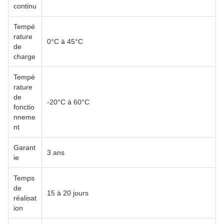
continu
Tempé
rature
0°C à 45°C
de
charge
Tempé
rature
de
-20°C à 60°C
fonctio
nneme
nt
Garant
3 ans
ie
Temps
de
15 à 20 jours
réalisat
ion