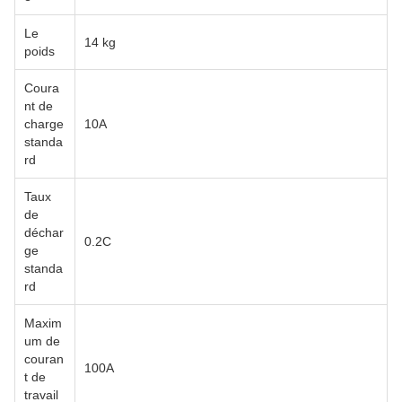
Le
14 kg
poids
Coura
nt de
charge
10A
standa
rd
Taux
de
déchar
0.2C
ge
standa
rd
Maxim
um de
couran
100A
t de
travail