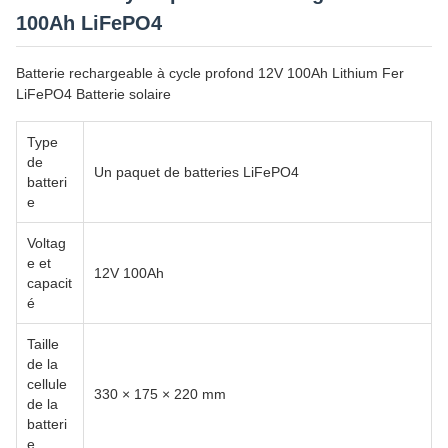
100Ah LiFePO4
Batterie rechargeable à cycle profond 12V 100Ah Lithium Fer
LiFePO4 Batterie solaire
Type
de
Un paquet de batteries LiFePO4
batteri
e
Voltag
e et
12V 100Ah
capacit
é
Taille
de la
cellule
330 × 175 × 220 mm
de la
batteri
e